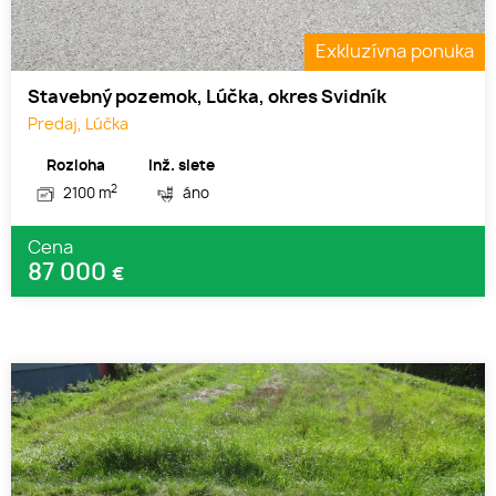
Exkluzívna ponuka
Stavebný pozemok, Lúčka, okres Svidník
Predaj, Lúčka
Rozloha
Inž. siete
2
2100 m
áno
Cena
87 000
€