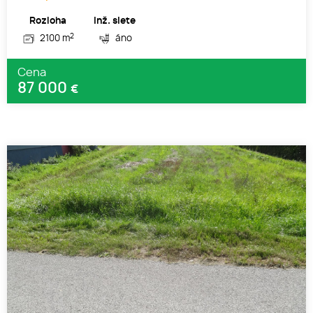
Rozloha
Inž. siete
2
2100 m
áno
Cena
87 000
€