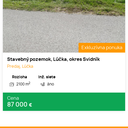
Exkluzívna ponuka
Stavebný pozemok, Lúčka, okres Svidník
Predaj, Lúčka
Rozloha
Inž. siete
2
2100 m
áno
Cena
87 000
€