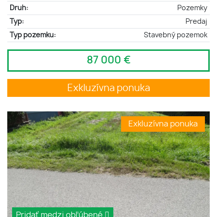
Druh:
Pozemky
Typ:
Predaj
Typ pozemku:
Stavebný pozemok
87 000 €
Exkluzívna ponuka
Exkluzívna ponuka
Pridať medzi obľúbené