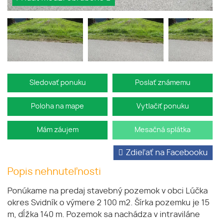
Sledovať ponuku
Poslať známemu
Poloha na mape
Vytlačiť ponuku
Mám záujem
Mesačná splátka
Zdieľať na Facebooku
Popis nehnuteľnosti
Ponúkame na predaj stavebný pozemok v obci Lúčka
okres Svidník o výmere 2 100 m2. Šírka pozemku je 15
m, dĺžka 140 m. Pozemok sa nachádza v intraviláne