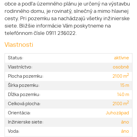
obce a podľa územného plánu je určený na výstavbu
rodinného domu, je rovinatý, slnečný a mimo hlavnej
cesty. Pri pozemku sa nachádzajú všetky inžinierske
siete. Bližšie informácie Vám poskytneme na
telefónnom čísle 0911 236022.
Vlastnosti
Status:
aktívne
Vlastníctvo:
osobné
2
Plocha pozemku:
2100 m
Šírka pozemku:
15 m
Dĺžka pozemku:
140 m
2
Celková plocha:
2100 m
Orientácia:
Juhozápad
Inžinierske siete:
áno
Voda:
áno