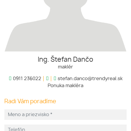
Ing. Štefan Dančo
maklér
0911 236022
stefan.danco@trendyreal.sk
Ponuka makléra
Radi Vám poradíme