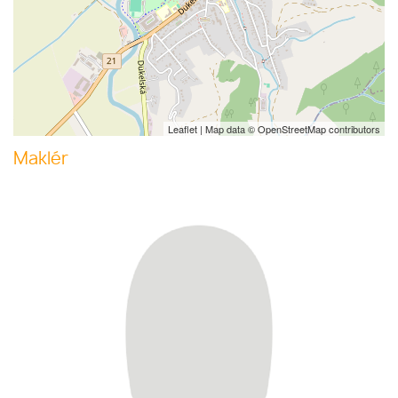
Leaflet
| Map data ©
OpenStreetMap
contributors
Maklér