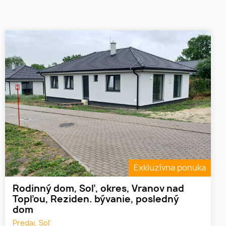
Exkluzívna ponuka
Rodinný dom, Soľ, okres, Vranov nad
Topľou, Reziden. bývanie, posledný
dom
Predaj, Soľ