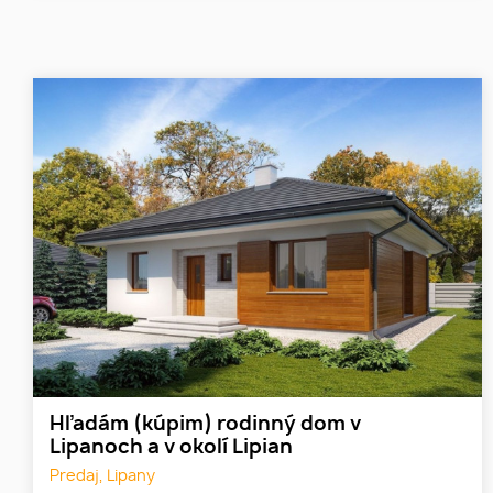
Hľadám (kúpim) rodinný dom v
Lipanoch a v okolí Lipian
Predaj, Lipany