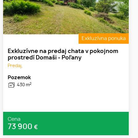
Exkluzívna ponuka
Exkluzívne na predaj chata v pokojnom
prostredí Domaši - Poľany
Predaj,
Pozemok
2
430 m
Cena
73 900
€