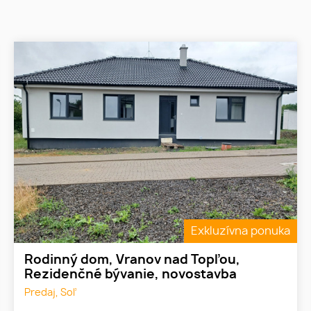
Exkluzívna ponuka
Rodinný dom, Vranov nad Topľou,
Rezidenčné bývanie, novostavba
Predaj, Soľ