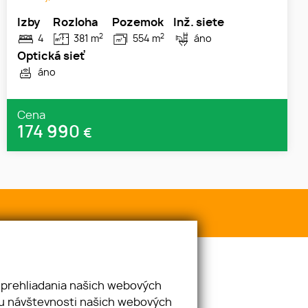
Izby
Rozloha
Pozemok
Inž. siete
2
2
4
381 m
554 m
áno
Optická sieť
áno
Cena
174 990
€
 prehliadania našich webových
zu návštevnosti našich webových