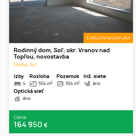
Exkluzívna ponuka
Rodinný dom, Soľ, okr. Vranov nad
Topľou, novostavba
Predaj, Soľ
Izby
Rozloha
Pozemok
Inž. siete
2
2
4
554 m
554 m
áno
Optická sieť
áno
Cena
164 950
€