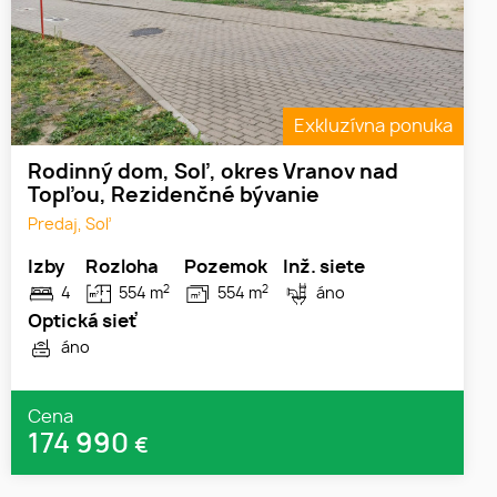
Exkluzívna ponuka
Rodinný dom, Soľ, okres Vranov nad
Topľou, Rezidenčné bývanie
Predaj, Soľ
Izby
Rozloha
Pozemok
Inž. siete
2
2
4
554 m
554 m
áno
Optická sieť
áno
Cena
174 990
€