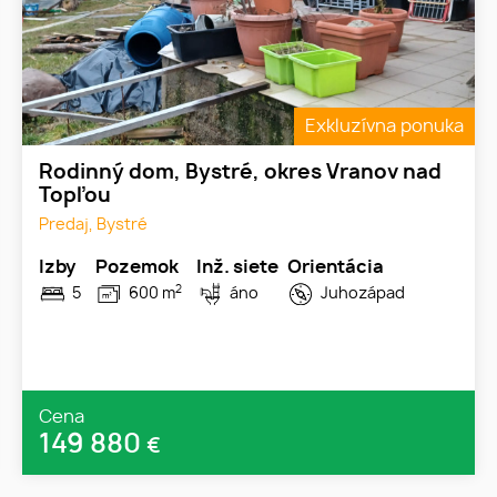
Exkluzívna ponuka
Rodinný dom, Bystré, okres Vranov nad
Topľou
Predaj, Bystré
Izby
Pozemok
Inž. siete
Orientácia
2
5
600 m
áno
Juhozápad
Cena
149 880
€