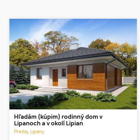
Hľadám (kúpim) rodinný dom v
Lipanoch a v okolí Lipian
Predaj, Lipany