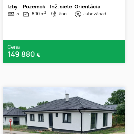
Izby
Pozemok
Inž. siete
Orientácia
2
5
600 m
áno
Juhozápad
Cena
149 880
€