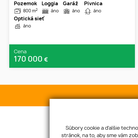
Pozemok
Loggia
Garáž
Pivnica
2
800 m
áno
áno
áno
Optická sieť
áno
Cena
170 000
€
Súbory cookie a ďalšie techn
stránok, na to, aby sme vám zo