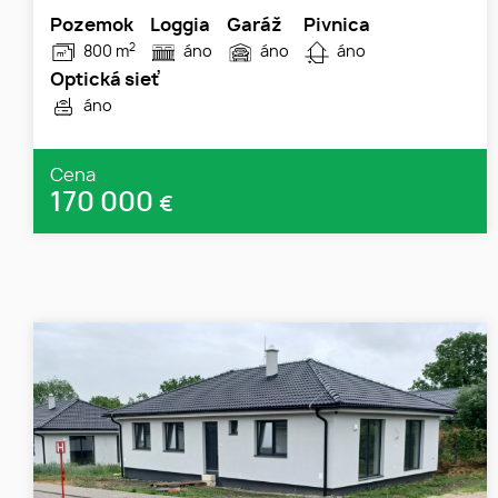
Pozemok
Loggia
Garáž
Pivnica
2
800 m
áno
áno
áno
Optická sieť
áno
Cena
170 000
€