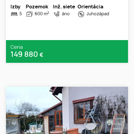
Izby
Pozemok
Inž. siete
Orientácia
2
5
600 m
áno
Juhozápad
Cena
149 880
€