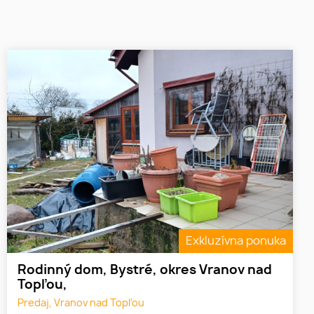
Exkluzívna ponuka
Rodinný dom, Bystré, okres Vranov nad
Topľou,
Predaj, Vranov nad Topľou