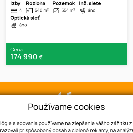
Izby
Rozloha
Pozemok
Inž. siete
2
2
4
540 m
554 m
áno
Optická sieť
áno
Cena
174 990
€
Používame cookies
ológie sledovania používame na zlepšenie vášho zážitku z
brazovali prispôsobený obsah a cielené reklamy, na analý