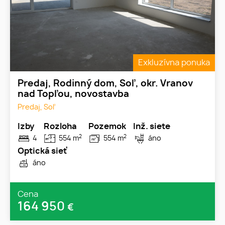
Exkluzívna ponuka
Predaj, Rodinný dom, Soľ, okr. Vranov
nad Topľou, novostavba
Predaj, Soľ
Izby
Rozloha
Pozemok
Inž. siete
2
2
4
554 m
554 m
áno
Optická sieť
áno
Cena
164 950
€