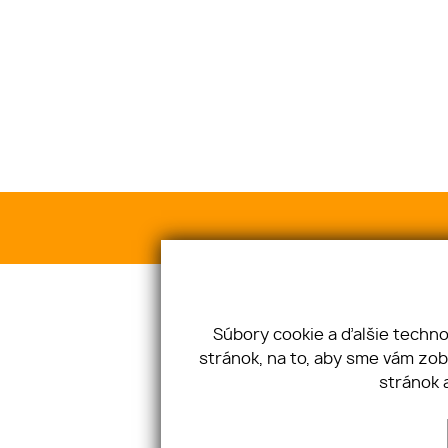
Súbory cookie a ďalšie techn
stránok, na to, aby sme vám zo
stránok 
TRENDY Reality s.r.o.
Ur
ÚVOD
O NÁS