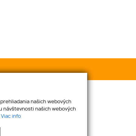
 prehliadania našich webových
zu návštevnosti našich webových
.
Viac info
an.danco@trendyreal.sk
AČNÝ PORIADOK