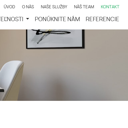
ÚVOD
O NÁS
NAŠE SLUŽBY
NÁŠ TEAM
KONTAKT
EĽNOSTI
PONÚKNITE NÁM
REFERENCIE