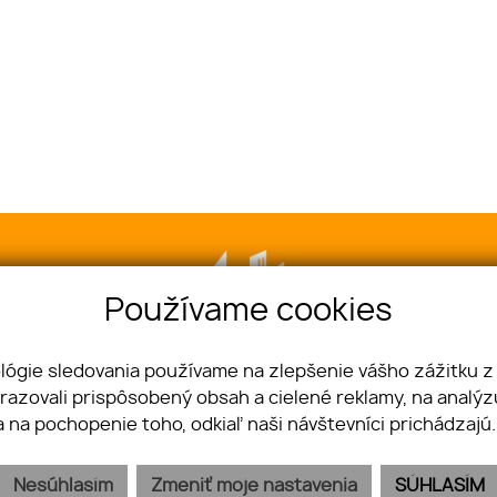
Používame cookies
ológie sledovania používame na zlepšenie vášho zážitku z
brazovali prispôsobený obsah a cielené reklamy, na analý
a na pochopenie toho, odkiaľ naši návštevníci prichádzajú
xova 4, 080 05 Prešov
+421 911 236 022
stef
Nesúhlasím
Zmeniť moje nastavenia
SÚHLASÍM
NAŠE SLUŽBY
NÁŠ TEAM
KONTAKT
GDPR
COOKIES
REKLAM