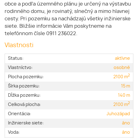
obce a podľa územného plánu je určený na výstavbu
rodinného domu, je rovinatý, slnečný a mimo hlavnej
cesty. Pri pozemku sa nachádzajú všetky inžinierske
siete. Bližšie informácie Vám poskytneme na
telefónnom čísle 0911 236022.
Vlastnosti
Status:
aktívne
Vlastníctvo:
osobné
2
Plocha pozemku:
2100 m
Šírka pozemku:
15 m
Dĺžka pozemku:
140 m
2
Celková plocha:
2100 m
Orientácia:
Juhozápad
Inžinierske siete:
áno
Voda:
áno