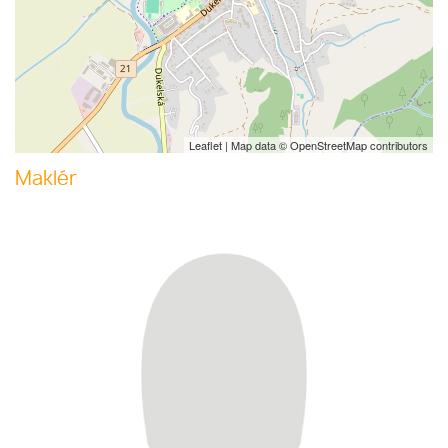
Leaflet
| Map data ©
OpenStreetMap
contributors
Maklér