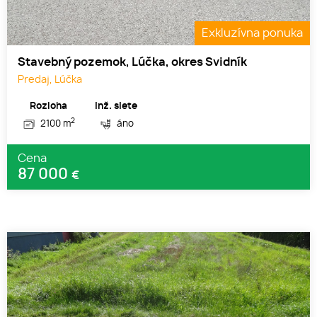
Exkluzívna ponuka
Stavebný pozemok, Lúčka, okres Svidník
Predaj, Lúčka
Rozloha
Inž. siete
2
2100 m
áno
Cena
87 000
€