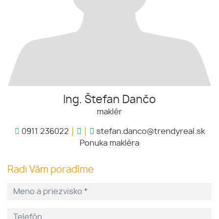
Ing. Štefan Dančo
maklér
0911 236022
stefan.danco@trendyreal.sk
Ponuka makléra
Radi Vám poradíme