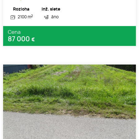
Rozloha
Inž. siete
2
2100 m
áno
Cena
87 000
€