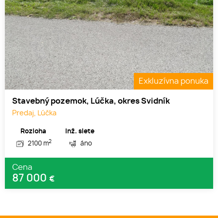
Exkluzívna ponuka
Stavebný pozemok, Lúčka, okres Svidník
Predaj, Lúčka
Rozloha
Inž. siete
2
2100 m
áno
Cena
87 000
€