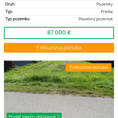
Druh:
Pozemky
Typ:
Predaj
Typ pozemku:
Stavebný pozemok
87 000 €
Exkluzívna ponuka
Exkluzívna ponuka
Pridať medzi obľúbené