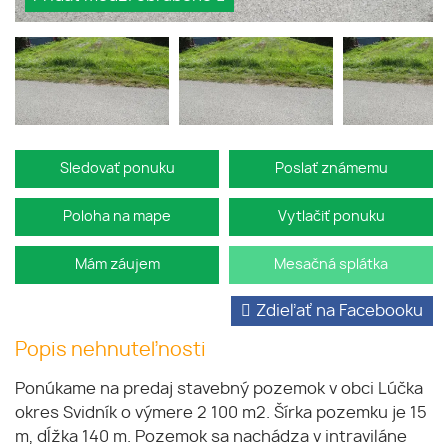
Sledovať ponuku
Poslať známemu
Poloha na mape
Vytlačiť ponuku
Mám záujem
Mesačná splátka
Zdieľať na Facebooku
Popis nehnuteľnosti
Ponúkame na predaj stavebný pozemok v obci Lúčka
okres Svidník o výmere 2 100 m2. Šírka pozemku je 15
m, dĺžka 140 m. Pozemok sa nachádza v intraviláne