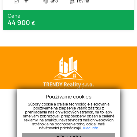
2
1 m
áno
rovina
Cena
44 900
€
Používame cookies
Súbory cookie a ďalšie technológie sledovania
TRENDY Reality s.r.o.
Urxova 4, 080 05 Prešov
používame na zlepšenie vášho zážitku z
prehliadania našich webových stránok, na to, aby
+421 911 236 022
sme vám zobrazovali prispôsobený obsah a cielené
reklamy, na analýzu návštevnosti našich webových
stefan.danco@trendyreal.sk
stránok a na pochopenie toho, odkiaľ naši
návštevníci prichádzajú.
Viac info
ÚVOD
O NÁS
NAŠE SLUŽBY
NÁŠ TEAM
KONTAKT
GDPR