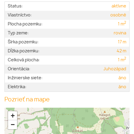
Status:
aktívne
Vlastníctvo:
osobné
2
Plocha pozemku:
1 m
Typ zeme:
rovina
Šírka pozemku:
17 m
Dĺžka pozemku:
42 m
2
Celková plocha:
1 m
Orientácia:
Juhozápad
Inžinierske siete:
áno
Elektrika:
áno
Pozrieť na mape
+
−