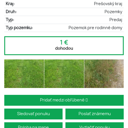
Kraj:
Prešovský kraj
Druh:
Pozemky
Typ:
Predaj
Typ pozemku:
Pozemok pre rodinné domy
1 €
dohodou
Pridať medzi obľúbené
Sledovať ponuku
Poslať známemu
Poloha na mape
Vytlačiť ponuku