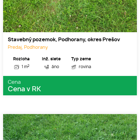
Stavebný pozemok, Podhorany, okres Prešov
Predaj, Podhorany
Rozloha
Inž. siete
Typ zeme
2
1 m
áno
rovina
Cena
Cena v RK