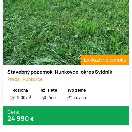
Exkluzívna ponuka
Stavebný pozemok, Hunkovce, okres Svidník
Predaj, Hunkovce
Rozloha
Inž. siete
Typ zeme
2
1500 m
áno
rovina
Cena
24 990
€