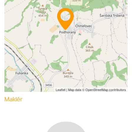
Leaflet
| Map data ©
OpenStreetMap
contributors
Maklér