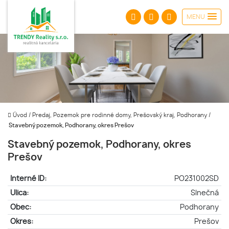
MENU
Úvod
/
Predaj, Pozemok pre rodinné domy, Prešovský kraj, Podhorany
/
Stavebný pozemok, Podhorany, okres Prešov
Stavebný pozemok, Podhorany, okres
Prešov
Interné ID:
PO231002SD
Ulica:
Slnečná
Obec:
Podhorany
Okres:
Prešov