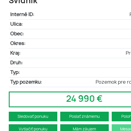
Svidník
Interné ID:
Ulica:
Obec:
Okres:
Kraj:
Pr
Druh:
Typ:
Typ pozemku:
Pozemok pre r
24 990 €
Sledovať ponuku
Poslať známemu
Polo
Vytlačiť ponuku
Mám záujem
Mesač