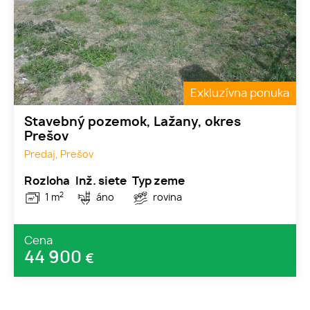
Exkluzívna ponuka
Stavebný pozemok, Lažany, okres
Prešov
Predaj, Prešov
Rozloha
Inž. siete
Typ zeme
2
1 m
áno
rovina
Cena
44 900
€