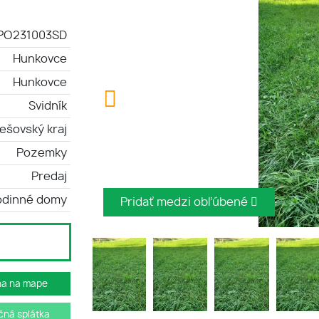
PO231003SD
Hunkovce
Hunkovce
Svidník
ešovský kraj
Pozemky
Predaj
odinné domy
Pridať medzi obľúbené
ha na mape
ná splátka