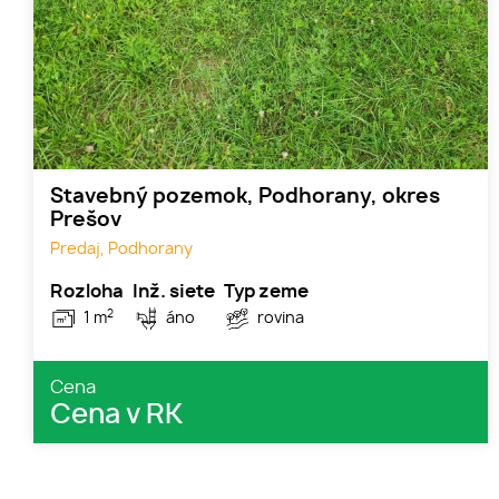
Stavebný pozemok, Podhorany, okres
Prešov
Predaj, Podhorany
Rozloha
Inž. siete
Typ zeme
2
1 m
áno
rovina
Cena
Cena v RK