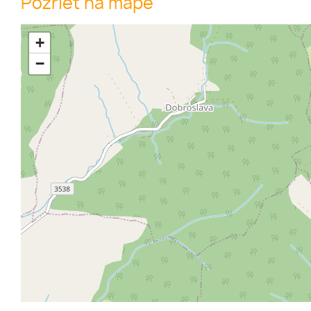
Pozrieť na mape
+
−