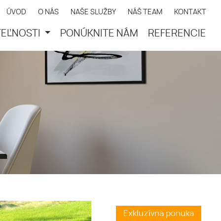
ÚVOD
O NÁS
NAŠE SLUŽBY
NÁŠ TEAM
KONTAKT
EĽNOSTI
PONÚKNITE NÁM
REFERENCIE
Exkluzívna ponuka