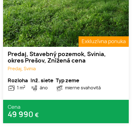
Exkluzívna ponuka
Predaj, Stavebný pozemok, Svinia,
okres Prešov, Znížená cena
Predaj, Svinia
Rozloha
Inž. siete
Typ zeme
2
1 m
áno
mierne svahovitá
Cena
49 990
€