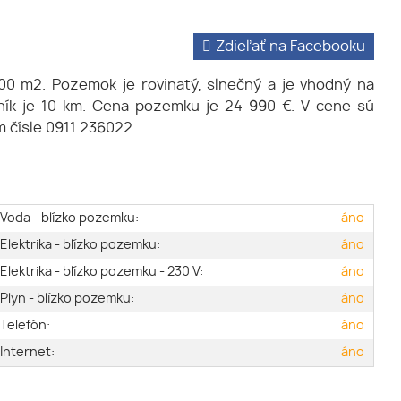
Zdieľať na Facebooku
0 m2. Pozemok je rovinatý, slnečný a je vhodný na
dník je 10 km. Cena pozemku je 24 990 €. V cene sú
 čísle 0911 236022.
Voda - blízko pozemku:
áno
Elektrika - blízko pozemku:
áno
Elektrika - blízko pozemku - 230 V:
áno
Plyn - blízko pozemku:
áno
Telefón:
áno
Internet:
áno