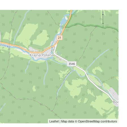
Leaflet
| Map data ©
OpenStreetMap
contributors