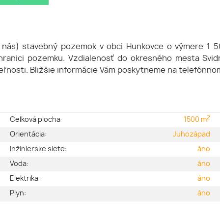
u nás) stavebný pozemok v obci Hunkovce o výmere 1 50
 hranici pozemku. Vzdialenosť do okresného mesta Svi
ľnosti. Bližšie informácie Vám poskytneme na telefónnom
2
e
Celková plocha:
1500 m
é
Orientácia:
Juhozápad
2
Inžinierske siete:
áno
a
Voda:
áno
m
Elektrika:
áno
m
Plyn:
áno