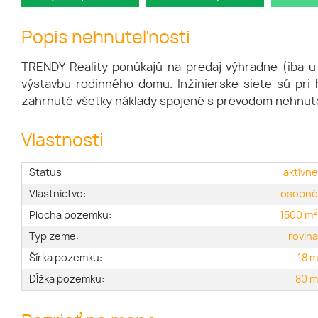
Popis nehnuteľnosti
TRENDY Reality ponúkajú na predaj výhradne (iba 
výstavbu rodinného domu. Inžinierske siete sú pri
zahrnuté všetky náklady spojené s prevodom nehnute
Vlastnosti
Status:
aktívn
Vlastníctvo:
osobn
Plocha pozemku:
1500 m
Typ zeme:
rovin
Šírka pozemku:
18 
Dĺžka pozemku:
80 