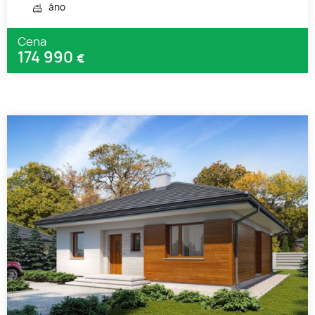
áno
Cena
174 990
€