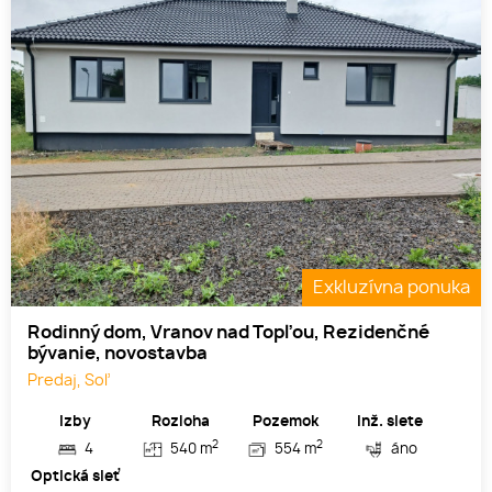
Exkluzívna ponuka
Rodinný dom, Vranov nad Topľou, Rezidenčné
bývanie, novostavba
Predaj, Soľ
Izby
Rozloha
Pozemok
Inž. siete
2
2
4
540 m
554 m
áno
Optická sieť