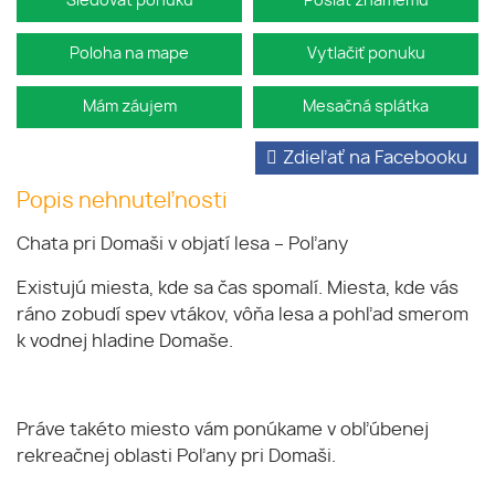
Sledovať ponuku
Poslať známemu
Poloha na mape
Vytlačiť ponuku
Mám záujem
Mesačná splátka
Zdieľať na Facebooku
Popis nehnuteľnosti
Chata pri Domaši v objatí lesa – Poľany
Existujú miesta, kde sa čas spomalí. Miesta, kde vás
ráno zobudí spev vtákov, vôňa lesa a pohľad smerom
k vodnej hladine Domaše.
Práve takéto miesto vám ponúkame v obľúbenej
rekreačnej oblasti Poľany pri Domaši.