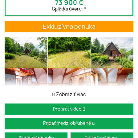
73 900 €
Splátka úveru:
*
Exkluzívna ponuka
Zobraziť viac
Prehrať video
Pridať medzi obľúbené