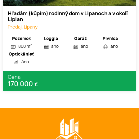
Hľadám (kúpim) rodinný dom v Lipanoch a v okolí
Lipian
Predaj, Lipany
Pozemok
Loggia
Garáž
Pivnica
2
800 m
áno
áno
áno
Optická sieť
áno
Cena
170 000
€