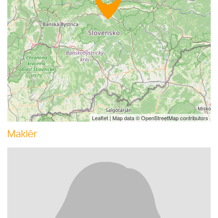
Leaflet
| Map data ©
OpenStreetMap
contributors
Maklér