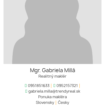
Mgr. Gabriela Millá
Realitný maklér
0951851633
0952157321
gabriela.milla@trendyreal.sk
Ponuka makléra
Slovensky
Česky