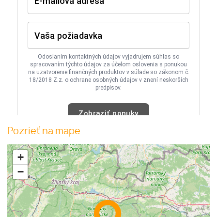
Pozrieť na mape
+
−