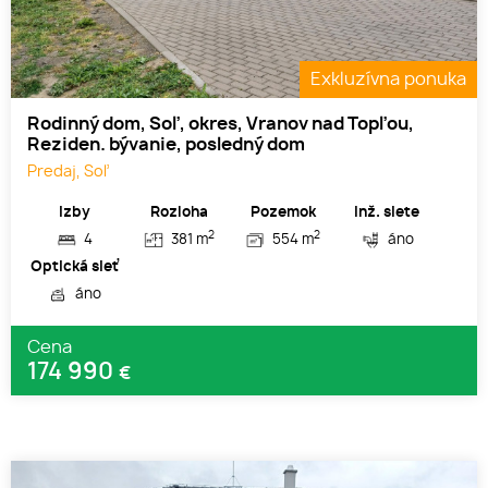
Exkluzívna ponuka
Rodinný dom, Soľ, okres, Vranov nad Topľou,
Reziden. bývanie, posledný dom
Predaj, Soľ
Izby
Rozloha
Pozemok
Inž. siete
2
2
4
381 m
554 m
áno
Optická sieť
áno
Cena
174 990
€