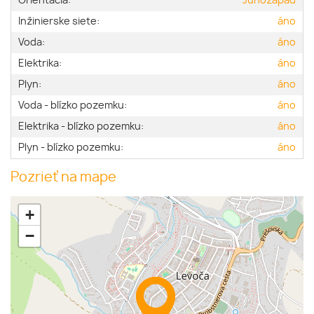
Orientácia:
Juhozápad
Inžinierske siete:
áno
Voda:
áno
Elektrika:
áno
Plyn:
áno
Voda - blízko pozemku:
áno
Elektrika - blízko pozemku:
áno
Plyn - blízko pozemku:
áno
Pozrieť na mape
+
−