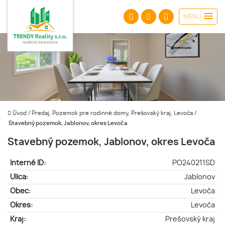
MENU
Úvod
/
Predaj, Pozemok pre rodinné domy, Prešovský kraj, Levoča
/
Stavebný pozemok, Jablonov, okres Levoča
Stavebný pozemok, Jablonov, okres Levoča
Interné ID:
PO240211SD
Ulica:
Jablonov
Obec:
Levoča
Okres:
Levoča
Kraj:
Prešovský kraj