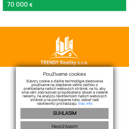
70 000
€
Používame cookies
Súbory cookie a ďalšie technológie sledovania
TRENDY Reality s.r.o.
Urxova 4, 080 05 Prešov
používame na zlepšenie vášho zážitku z
prehliadania našich webových stránok, na to, aby
+421 911 236 022
sme vám zobrazovali prispôsobený obsah a cielené
reklamy, na analýzu návštevnosti našich webových
stefan.danco@trendyreal.sk
stránok a na pochopenie toho, odkiaľ naši
návštevníci prichádzajú.
Viac info
ÚVOD
O NÁS
NAŠE SLUŽBY
NÁŠ TEAM
KONTAKT
GDPR
SÚHLASÍM
COOKIES
REKLAMAČNÝ PORIADOK
Nesúhlasím