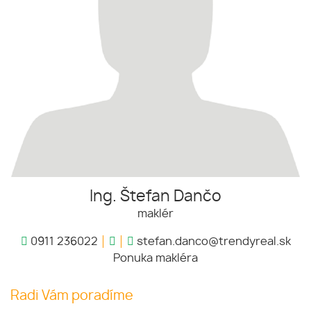
Ing. Štefan Dančo
maklér
0911 236022
stefan.danco@trendyreal.sk
Ponuka makléra
Radi Vám poradíme