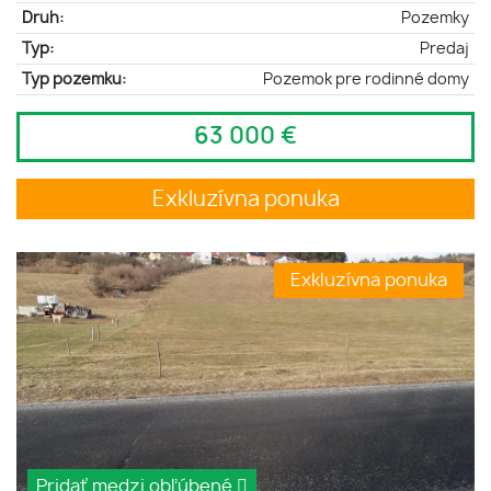
Druh:
Pozemky
Typ:
Predaj
Typ pozemku:
Pozemok pre rodinné domy
63 000 €
Exkluzívna ponuka
Exkluzívna ponuka
Pridať medzi obľúbené