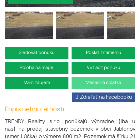
Sledovať ponuku
Poslať známemu
Poloha na mape
Vytlačiť ponuku
Mám záujem
Mesačná splátka
Zdieľať na Facebooku
Popis nehnuteľnosti
TRENDY Reality s.r.o. ponúkajú výhradne (iba u
nás) na predaj stavebný pozemok v obci Jablonov
(smer Lúčka) o výmere 800 m2. Pozemok má šírku 21