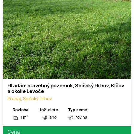
Hľadám stavebný pozemok, Spišský Hrhov, Klčov
a okolie Levoče
Predaj, Spišský Hrhov
Rozloha
Inž. siete
Typ zeme
2
1 m
áno
rovina
Cena