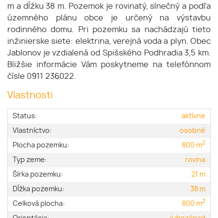
m a dĺžku 38 m. Pozemok je rovinatý, slnečný a podľa
územného plánu obce je určený na výstavbu
rodinného domu. Pri pozemku sa nachádzajú tieto
inžinierske siete: elektrina, verejná voda a plyn. Obec
Jablonov je vzdialená od Spišského Podhradia 3,5 km.
Bližšie informácie Vám poskytneme na telefónnom
čísle 0911 236022.
Vlastnosti
Status:
aktívne
Vlastníctvo:
osobné
2
Plocha pozemku:
800 m
Typ zeme:
rovina
Šírka pozemku:
21 m
Dĺžka pozemku:
38 m
2
Celková plocha:
800 m