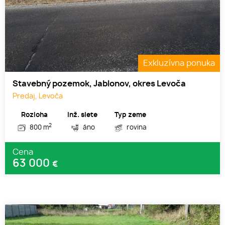
Exkluzívna ponuka
Stavebný pozemok, Jablonov, okres Levoča
Predaj, Levoča
Rozloha
Inž. siete
Typ zeme
2
800 m
áno
rovina
Cena
63 000
€