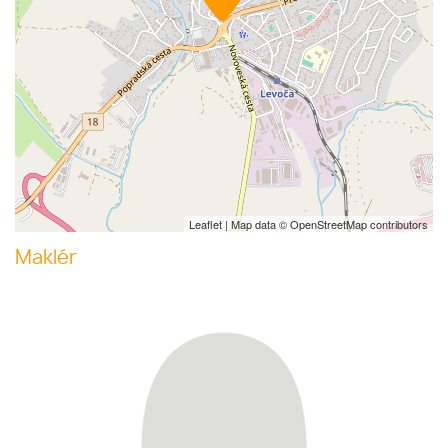
Leaflet
| Map data ©
OpenStreetMap
contributors
Maklér