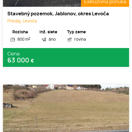
Exkluzívna ponuka
Stavebný pozemok, Jablonov, okres Levoča
Predaj, Levoča
Rozloha
Inž. siete
Typ zeme
2
800 m
áno
rovina
Cena
63 000
€